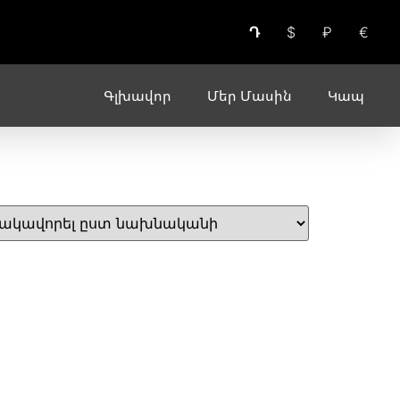
Դ
$
₽
€
Գլխավոր
Մեր Մասին
Կապ