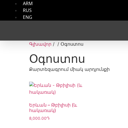
ARM
RUS
ENG
Գլխավոր
/ / Օգոստոս
Օգոստոս
Քարտեզագրում միակ արդյունքի
Երևան – Թբիլիսի (և
հակառակ)
8,000.00
Դ