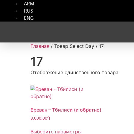
ARM
RUS
ENG
Главная
/ Товар Select Day / 17
17
Отображение единственного товара
Ереван – Тбилиси (и обратно)
8,000.00
Դ
Выберите параметры