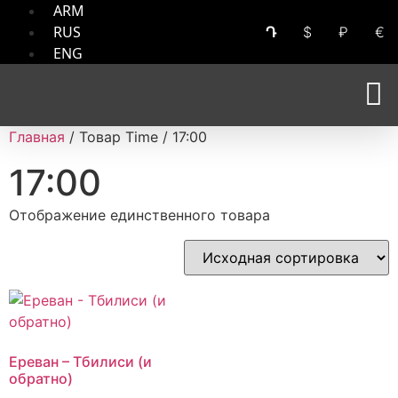
ARM
RUS
Դ
$
₽
€
ENG
Главная
/ Товар Time / 17:00
17:00
Отображение единственного товара
Ереван – Тбилиси (и
обратно)