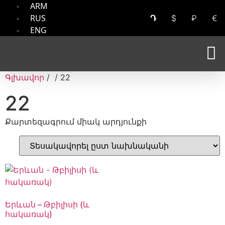
ARM
RUS
Դ
$
₽
€
ENG
Գլխավոր
/ / 22
22
Քարտեզագրում միակ արդյունքի
Երևան – Թբիլիսի (և
հակառակ)